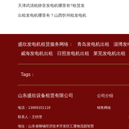
工案
天津武清租静音发电机哪里有?租赁发
电机
出租发电机哪里有？山西忻州租发电机
哪
盛欣发电机租赁服务网络：
青岛发电机出租
淄博发
威海发电机出租
日照发电机出租
莱芜发电机出租
Tags
：
山东盛欣设备租赁有限公司
公司介绍
电话：13969101118
销售网络
联系人：王经理
地址：山东省聊城经济技术开发区汇通物流园智慧