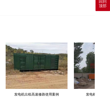
回到
顶部
发电机出租高速修路使用案例
发电机出租工地使