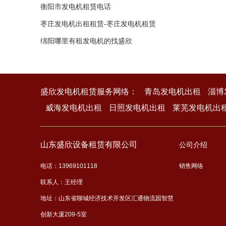
衡阳市发电机租赁电话
枣庄发电机出租租赁-枣庄发电机租赁
公司
绵阳哪里有租发电机的找盛欣
盛欣发电机租赁服务网络：
青岛发电机出租
淄博
威海发电机出租
日照发电机出租
莱芜发电机出
山东盛欣设备租赁有限公司
公司介绍
电话：13969101118
销售网络
联系人：王经理
地址：山东省聊城经济技术开发区汇通物流园智慧
创新大厦209-5室