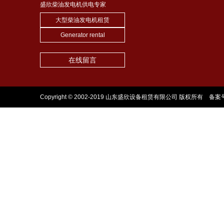
盛欣柴油发电机供电专家
大型柴油发电机租赁
Generator rental
在线留言
Copyright © 2002-2019 山东盛欣设备租赁有限公司 版权所有 备