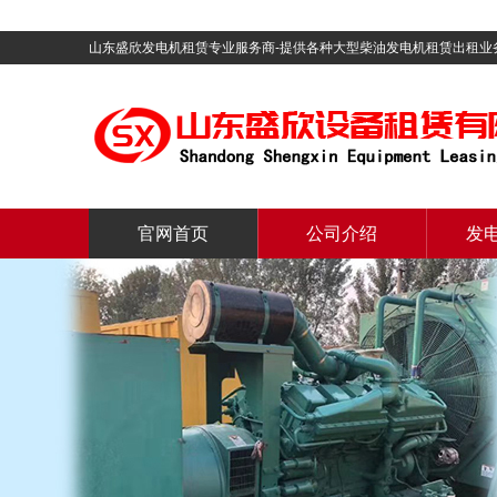
山东盛欣发电机租赁专业服务商-提供各种大型柴油发电机租赁出租业
官网首页
公司介绍
发